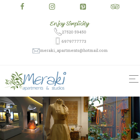
27520 59450
6979777773
meraki_apartments@hotmail.com